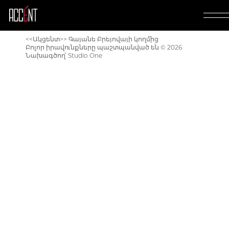
<<Ակցենտ>> Գայանե Բրեյովայի կողմից
Բոլոր իրավունքները պաշտպանված են © 2026
Փոխել
English
կամ
Russian
Նախագծող՝
Studio One
Մեր մասին
Մենյու
Շեֆ սեղան և
Միջոցառումներ
Նորություններ
Հատուկ