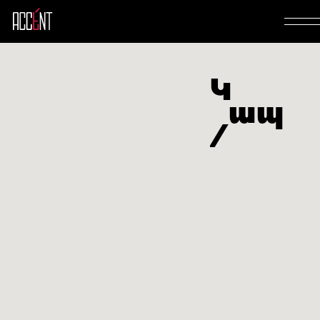
Փոխել
English
կամ
Russian
Կ
ապ
Մեր մասին
Մենյու
Շեֆ սեղան և
Միջոցառումներ
Նորություններ
Հատուկ